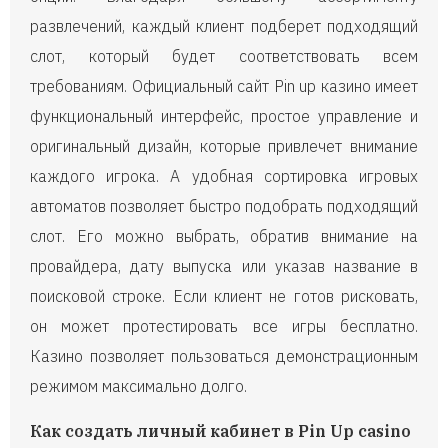
развлечений, каждый клиент подберет подходящий
слот, который будет соответствовать всем
требованиям. Официальный сайт Pin up казино имеет
функциональный интерфейс, простое управление и
оригинальный дизайн, которые привлечет внимание
каждого игрока. А удобная сортировка игровых
автоматов позволяет быстро подобрать подходящий
слот. Его можно выбрать, обратив внимание на
провайдера, дату выпуска или указав название в
поисковой строке. Если клиент не готов рисковать,
он может протестировать все игры бесплатно.
Казино позволяет пользоваться демонстрационным
режимом максимально долго.
Как создать личный кабинет в Pin Up casino