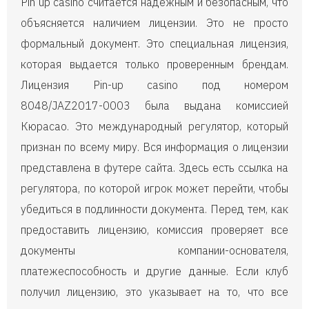
Pin up casino считается надежным и безопасным, что
объясняется наличием лицензии. Это не просто
формальный документ. Это специальная лицензия,
которая выдается только проверенным брендам.
Лицензия Pin-up casino под номером
8048/JAZ2017-0003 была выдана комиссией
Кюрасао. Это международный регулятор, который
признан по всему миру. Вся информация о лицензии
представлена в футере сайта. Здесь есть ссылка на
регулятора, по которой игрок может перейти, чтобы
убедиться в подлинности документа. Перед тем, как
предоставить лицензию, комиссия проверяет все
документы компании-основателя,
платежеспособность и другие данные. Если клуб
получил лицензию, это указывает на то, что все