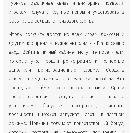
турниры, различные квизы и викторины, позволяя
игрокам получать крупные призы и участвовать в
розыгрыше большого призового фонда.
Чтобы получить доступ ко всем играм, бонусам и
другим поощрениям, нужно выполнить в Pin up casino
вход. Войти в личный кабинет могут те посетители,
которые уже прошли регистрацию и полностью
заполнили регистрационную форму. Создать
аккаунт предлагается классическим способом. Эта
процедура займет всего несколько минут. Сразу
после создания аккаунта игрок становится
участником бонусной программы, системы
лояльности и может запускать слоты в платном
режиме. Новички получают приветственный бонус,
который состоит из денежного поощрения и