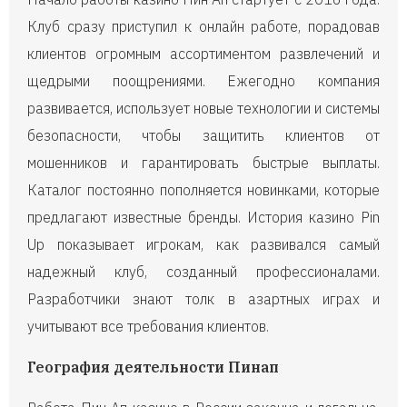
Клуб сразу приступил к онлайн работе, порадовав
клиентов огромным ассортиментом развлечений и
щедрыми поощрениями. Ежегодно компания
развивается, использует новые технологии и системы
безопасности, чтобы защитить клиентов от
мошенников и гарантировать быстрые выплаты.
Каталог постоянно пополняется новинками, которые
предлагают известные бренды. История казино Pin
Up показывает игрокам, как развивался самый
надежный клуб, созданный профессионалами.
Разработчики знают толк в азартных играх и
учитывают все требования клиентов.
География деятельности Пинап