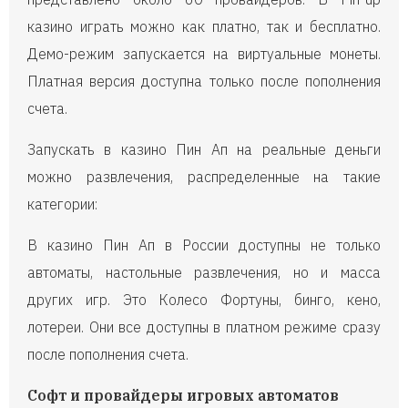
казино играть можно как платно, так и бесплатно.
Демо-режим запускается на виртуальные монеты.
Платная версия доступна только после пополнения
счета.
Запускать в казино Пин Ап на реальные деньги
можно развлечения, распределенные на такие
категории:
В казино Пин Ап в России доступны не только
автоматы, настольные развлечения, но и масса
других игр. Это Колесо Фортуны, бинго, кено,
лотереи. Они все доступны в платном режиме сразу
после пополнения счета.
Софт и провайдеры игровых автоматов