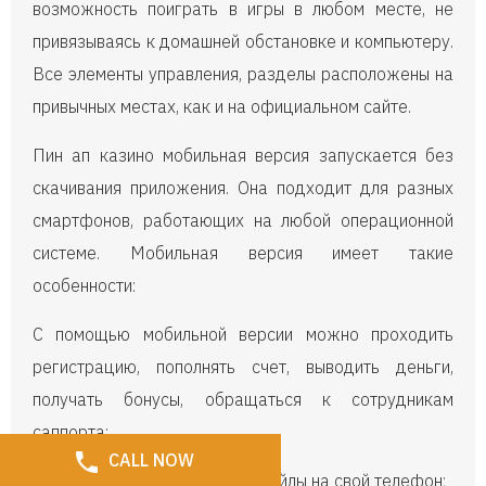
возможность поиграть в игры в любом месте, не
привязываясь к домашней обстановке и компьютеру.
Все элементы управления, разделы расположены на
привычных местах, как и на официальном сайте.
Пин ап казино мобильная версия запускается без
скачивания приложения. Она подходит для разных
смартфонов, работающих на любой операционной
системе. Мобильная версия имеет такие
особенности:
С помощью мобильной версии можно проходить
регистрацию, пополнять счет, выводить деньги,
получать бонусы, обращаться к сотрудникам
саппорта;
CALL NOW
Игроку не нужно скачивать файлы на свой телефон;