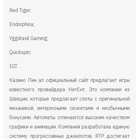
Red Tiger;
Endorphina;
Yggdrasil Gaming;
Quickspin;
IGT.
Казино Пин ап официальный сайт предлагает игры
известного провайдера НетЕнт. Это компании из
Швеции, которые предлагает слоты с оригинальной
механикой, интересными сюжетами и необычными
бонусами. Автоматы отличаются высоким качеством
графики и анимации. Компания разработала единую
систему прогрессивных джекпотов, RTP достигает