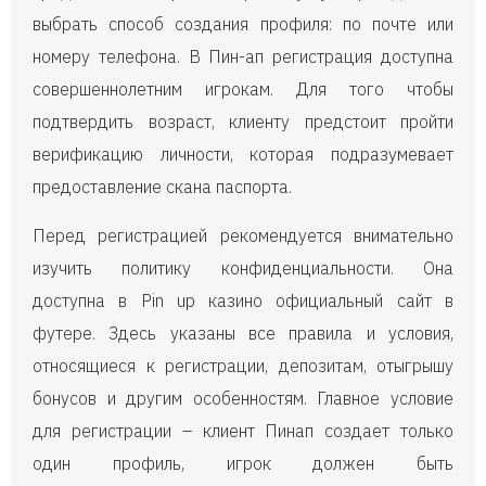
выбрать способ создания профиля: по почте или
номеру телефона. В Пин-ап регистрация доступна
совершеннолетним игрокам. Для того чтобы
подтвердить возраст, клиенту предстоит пройти
верификацию личности, которая подразумевает
предоставление скана паспорта.
Перед регистрацией рекомендуется внимательно
изучить политику конфиденциальности. Она
доступна в Pin up казино официальный сайт в
футере. Здесь указаны все правила и условия,
относящиеся к регистрации, депозитам, отыгрышу
бонусов и другим особенностям. Главное условие
для регистрации – клиент Пинап создает только
один профиль, игрок должен быть