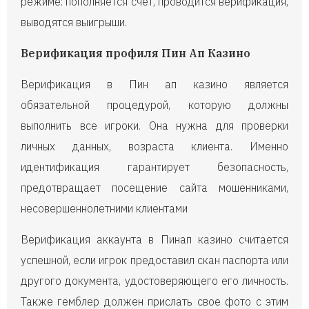
режиме: пополняется счет, проводится верификация,
выводятся выигрыши.
Верификация профиля Пин Ап Казино
Верификация в Пин ап казино является
обязательной процедурой, которую должны
выполнить все игроки. Она нужна для проверки
личных данных, возраста клиента. Именно
идентификация гарантирует безопасность,
предотвращает посещение сайта мошенниками,
несовершеннолетними клиентами
Верификация аккаунта в Пинап казино считается
успешной, если игрок предоставил скан паспорта или
другого документа, удостоверяющего его личность.
Также гемблер должен прислать свое фото с этим