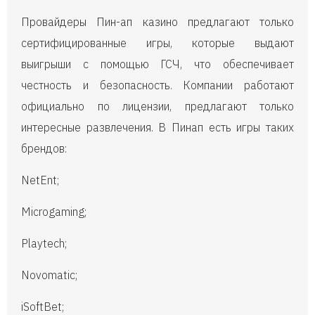
Провайдеры Пин-ап казино предлагают только
сертифицированные игры, которые выдают
выигрыши с помощью ГСЧ, что обеспечивает
честность и безопасность. Компании работают
официально по лицензии, предлагают только
интересные развлечения. В Пинап есть игры таких
брендов:
NetEnt;
Microgaming;
Playtech;
Novomatic;
iSoftBet;