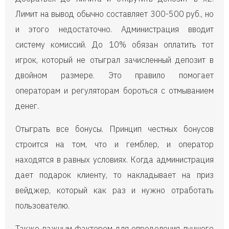
Лимит на вывод обычно составляет 300-500 руб., но
и этого недостаточно. Администрация вводит
систему комиссий. До 10% обязан оплатить тот
игрок, который не отыграл зачисленный депозит в
двойном размере. Это правило помогает
операторам и регуляторам бороться с отмыванием
денег.
Отыграть все бонусы. Принцип честных бонусов
строится на том, что и гемблер, и оператор
находятся в равных условиях. Когда администрация
дает подарок клиенту, то накладывает на приз
вейджер, который как раз и нужно отработать
пользователю.
Также важным фактором для определения лучшего