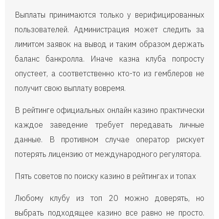
Выплаты принимаются только у верифицированных
пользователей. Администрация может следить за
лимитом заявок на вывод и таким образом держать
баланс банкролла. Иначе казна клуба попросту
опустеет, а соответственно кто-то из гемблеров не
получит свою выплату вовремя.
В рейтинге официальных онлайн казино практически
каждое заведение требует передавать личные
данные. В противном случае оператор рискует
потерять лицензию от международного регулятора.
Пять советов по поиску казино в рейтингах и топах
Любому клубу из топ 20 можно доверять, но
выбрать подходящее казино все равно не просто.