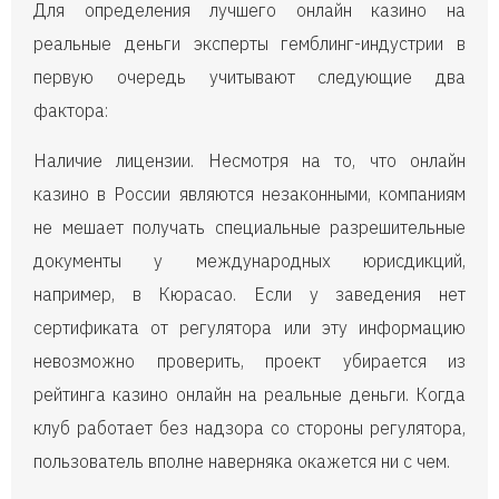
Для определения лучшего онлайн казино на
реальные деньги эксперты гемблинг-индустрии в
первую очередь учитывают следующие два
фактора:
Наличие лицензии. Несмотря на то, что онлайн
казино в России являются незаконными, компаниям
не мешает получать специальные разрешительные
документы у международных юрисдикций,
например, в Кюрасао. Если у заведения нет
сертификата от регулятора или эту информацию
невозможно проверить, проект убирается из
рейтинга казино онлайн на реальные деньги. Когда
клуб работает без надзора со стороны регулятора,
пользователь вполне наверняка окажется ни с чем.