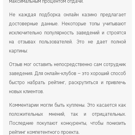
максимальным процентом отдачи.
Не каждая подборка онлайн казино предлагает
достоверные данные. Некоторые топы учитывают
исключительно популярность заведений и строятся
на отзывах пользователей. Это не дает полной
картины:
Отзыв мог оставить непосредственно сам сотрудник
заведения. Для онлайн-клубов – это хороший способ
быстро набрать рейтинг, раскрутиться и привлечь
новых клиентов.
Комментарии могли быть куплены. Это касается как
положительных мнений, так и отрицательных.
Последние покупают конкуренты, чтобы понизить
рейтинг компетентного проекта.