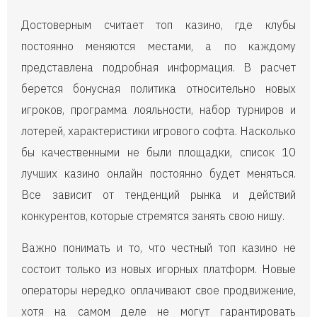
Достоверным считает топ казино, где клубы
постоянно меняются местами, а по каждому
представлена подробная информация. В расчет
берется бонусная политика относительно новых
игроков, программа лояльности, набор турниров и
лотерей, характеристики игрового софта. Насколько
бы качественными не были площадки, список 10
лучших казино онлайн постоянно будет меняться.
Все зависит от тенденций рынка и действий
конкурентов, которые стремятся занять свою нишу.
Важно понимать и то, что честный топ казино не
состоит только из новых игорных платформ. Новые
операторы нередко оплачивают свое продвижение,
хотя на самом деле не могут гарантировать