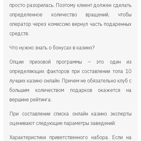
просто разорилась. Поэтому клиент должен сделать
определенное количество вращений, чтобы
оператор через комиссию вернул часть подаренных
средств.
Что нужно знать о бонусах в казино?
Опции призовой программы – это один из
определяющих факторов при составлении топа 10
лучших казино онлайн. Причем не обязательно клуб с
большим количеством подарков окажется на
вершине рейтинга.
При составлении списка онлайн казино эксперты
оценивают следующие параметры заведений:
Характеристики приветственного набора. Если на