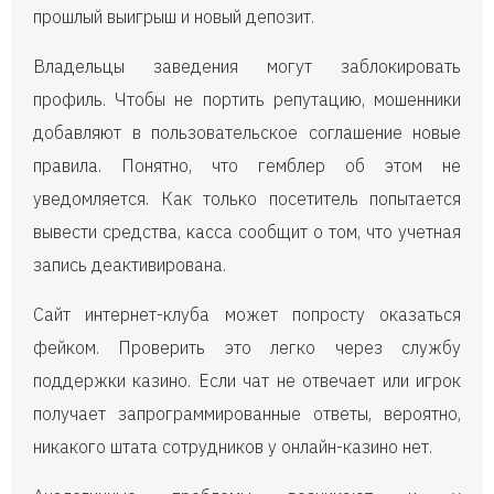
прошлый выигрыш и новый депозит.
Владельцы заведения могут заблокировать
профиль. Чтобы не портить репутацию, мошенники
добавляют в пользовательское соглашение новые
правила. Понятно, что гемблер об этом не
уведомляется. Как только посетитель попытается
вывести средства, касса сообщит о том, что учетная
запись деактивирована.
Сайт интернет-клуба может попросту оказаться
фейком. Проверить это легко через службу
поддержки казино. Если чат не отвечает или игрок
получает запрограммированные ответы, вероятно,
никакого штата сотрудников у онлайн-казино нет.