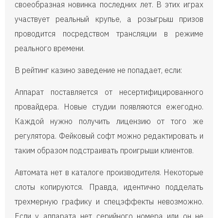
своеобразная новинка последних лет. В этих играх
участвует реальный крупье, а розыгрыш призов
проводится посредством трансляции в режиме
реального времени.
В рейтинг казино заведение не попадает, если:
Аппарат поставляется от несертифицированного
провайдера. Новые студии появляются ежегодно.
Каждой нужно получить лицензию от того же
регулятора. Фейковый софт можно редактировать и
таким образом подстраивать проигрыши клиентов.
Автомата нет в каталоге производителя. Некоторые
слоты копируются. Правда, идентично подделать
трехмерную графику и спецэффекты невозможно.
Если у аппарата нет серийного номера или он не