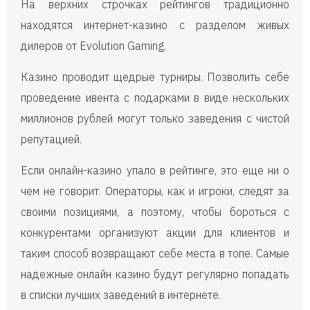
На верхних строчках рейтингов традиционно
находятся интернет-казино с разделом живых
дилеров от Evolution Gaming.
Казино проводит щедрые турниры. Позволить себе
проведение ивента с подарками в виде нескольких
миллионов рублей могут только заведения с чистой
репутацией.
Если онлайн-казино упало в рейтинге, это еще ни о
чем не говорит. Операторы, как и игроки, следят за
своими позициями, а поэтому, чтобы бороться с
конкурентами организуют акции для клиентов и
таким способ возвращают себе места в топе. Самые
надежные онлайн казино будут регулярно попадать
в списки лучших заведений в интернете.