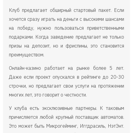
Клуб предлагает обширный стартовый пакет. Если
хочется сразу играть на деньги с высокими шансами
на победу, нужно пользоваться приветственными
подарками. Когда заведение предлагает не только
призы на депозит, но и фриспины, это становится
преимуществом.
Онлайн-казино работает на рынке более 5 лет.
Даже если проект опускался в рейтинге до 20-30
строчки, но предлагает свои услуги на протяжении
многих лет, это говорит о честности.
У клуба есть эксклюзивные партнеры. К таковым
причисляется любой крупный поставщик автоматов.
Это может быть Микрогейминг, Иггдрасиль, НэтЭнт.