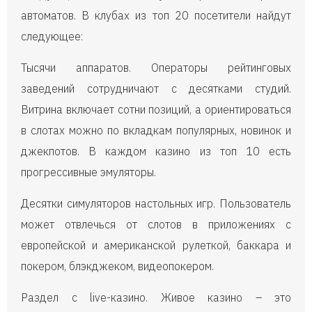
автоматов. В клубах из топ 20 посетители найдут
следующее:
Тысячи аппаратов. Операторы рейтинговых
заведений сотрудничают с десятками студий.
Витрина включает сотни позиций, а ориентироваться
в слотах можно по вкладкам популярных, новинок и
джекпотов. В каждом казино из топ 10 есть
прогрессивные эмуляторы.
Десятки симуляторов настольных игр. Пользователь
может отвлечься от слотов в приложениях с
европейской и американской рулеткой, баккара и
покером, блэкджеком, видеопокером.
Раздел с live-казино. Живое казино – это