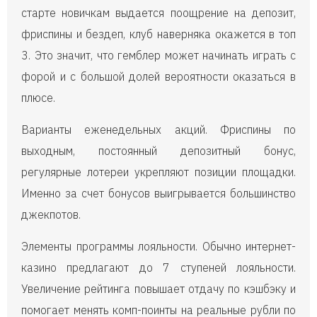
старте новичкам выдается поощрение на депозит,
фриспины и бездеп, клуб наверняка окажется в топ
3. Это значит, что гемблер может начинать играть с
форой и с большой долей вероятности оказаться в
плюсе.
Варианты еженедельных акций. Фриспины по
выходным, постоянный депозитный бонус,
регулярные лотереи укрепляют позиции площадки.
Именно за счет бонусов выигрывается большинство
джекпотов.
Элементы программы лояльности. Обычно интернет-
казино предлагают до 7 ступеней лояльности.
Увеличение рейтинга повышает отдачу по кэшбэку и
помогает менять комп-поинты на реальные рубли по