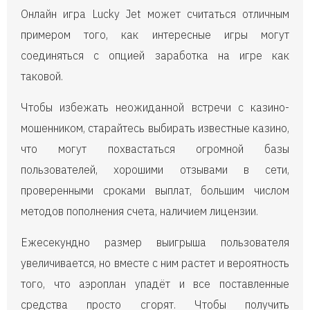
Онлайн игра Lucky Jet может считаться отличным
примером того, как интересные игры могут
соединяться с опцией заработка на игре как
таковой.
Чтобы избежать неожиданной встречи с казино-
мошенником, старайтесь выбирать известные казино,
что могут похвастаться огромной базы
пользователей, хорошими отзывами в сети,
проверенными сроками выплат, большим числом
методов пополнения счета, наличием лицензии.
Ежесекундно размер выигрыша пользователя
увеличивается, но вместе с ним растет и вероятность
того, что аэроплан упадёт и все поставленные
средства просто сгорят. Чтобы получить