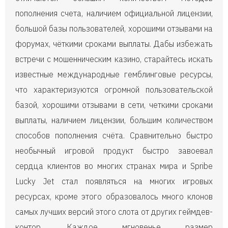
пополнения счета, наличием официальной лицензии,
большой базы пользователей, хорошими отзывами на
форумах, чёткими сроками выплаты. Дабы избежать
встречи с мошенническим казино, старайтесь искать
известные международные гемблинговые ресурсы,
что характеризуются огромной пользовательской
базой, хорошими отзывами в сети, четкими сроками
выплаты, наличием лицензии, большим количеством
способов пополнения счёта. Сравнительно быстро
необычный игровой продукт быстро завоевал
сердца клиентов во многих странах мира и Spribe
Lucky Jet стал появляться на многих игровых
ресурсах, кроме этого образовалось много клонов
самых лучших версий этого слота от других геймдев-
контор. Каждое мгновенье размер