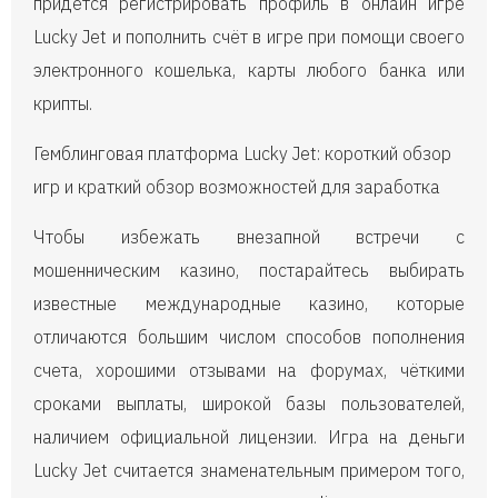
придётся регистрировать профиль в онлайн игре
Lucky Jet и пополнить счёт в игре при помощи своего
электронного кошелька, карты любого банка или
крипты.
Гемблинговая платформа Lucky Jet: короткий обзор
игр и краткий обзор возможностей для заработка
Чтобы избежать внезапной встречи с
мошенническим казино, постарайтесь выбирать
известные международные казино, которые
отличаются большим числом способов пополнения
счета, хорошими отзывами на форумах, чёткими
сроками выплаты, широкой базы пользователей,
наличием официальной лицензии. Игра на деньги
Lucky Jet считается знаменательным примером того,