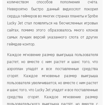
количеством способов пополнения счёта.
Невероятно быстро данный видеослот покорил
сердца геймеров во многих странах планеты и Spribe
Lucky Jet стал появляться на бесчисленных игровых
сайтах, помимо этого образовалось много клонов
самых лучших версий указанного слота от других
геймдев-контор.
Каждое мгновение размер выигрыша пользователя
растет, но вместе с ним растет и шанс того, что
аэроплан упадёт и все поставленные средства
сгорят. Каждое мгновенье размер выигрыша
пользователя увеличивается, но вместе с ним растет
и шанс того, что Lucky Jet упадет и все поставленные
средства сгорят. Каждое мгновение размер
пользовательского выигрыша растёт, но вместе с