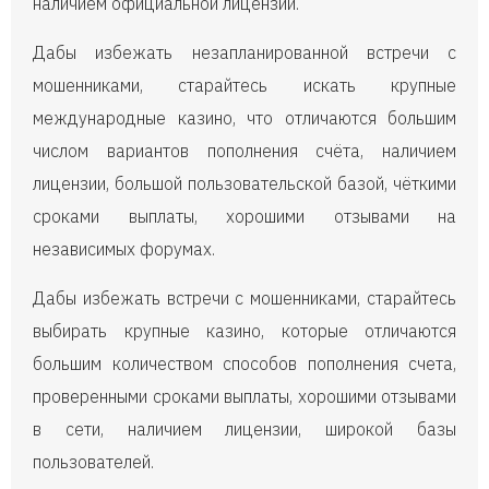
наличием официальной лицензии.
Дабы избежать незапланированной встречи с
мошенниками, старайтесь искать крупные
международные казино, что отличаются большим
числом вариантов пополнения счёта, наличием
лицензии, большой пользовательской базой, чёткими
сроками выплаты, хорошими отзывами на
независимых форумах.
Дабы избежать встречи с мошенниками, старайтесь
выбирать крупные казино, которые отличаются
большим количеством способов пополнения счета,
проверенными сроками выплаты, хорошими отзывами
в сети, наличием лицензии, широкой базы
пользователей.