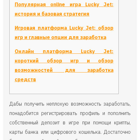
Популярная online игра Lucky Jet:
история и базовая стратегия
Игровая платформа Lucky Jet: обзор
игр и главные опции для заработка
Онлайн платформа Lucky Jet:
короткий обзор игр и обзор
возможностей для заработка
средств
Дабы получить неплохую возможность заработать,
понадобится регистрировать профиль и пополнить
собственный депозит в игре при помощи крипты,
карты банка или цифрового кошелька. Достаточно