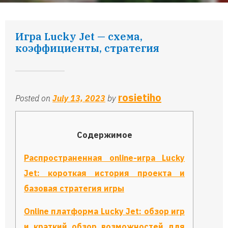
Игра Lucky Jet — схема,
коэффициенты, стратегия
rosietiho
Posted on
July 13, 2023
by
Содержимое
Распространенная online-игра Lucky
Jet: короткая история проекта и
базовая стратегия игры
Online платформа Lucky Jet: обзор игр
и краткий обзор возможностей для