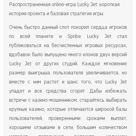
Распространенная online-игра Lucky Jet: короткая
история проекта и базовая стратегия игры
Очень быстро данный слот покорил сердца игроков
по всей планете и Spribe Lucky Jet стал
публиковаться на бесчисленных игровых ресурсах,
вдобавок было выпущено много клонов двух версий
Lucky Jet от других студий. Каждое мгновение
размер выигрыша пользователя увеличивается, но
вместе с ним растет и шанс того, что Lucky Jet
упадет и все средства сгорят. Дабы избежать
встречи с казино-мошенником, старайтесь выбирать
крупные казино, которые отличаются широкой базы
пользователей, проверенными сроками выплат,
хорошими отзывами в сети, большим количеством