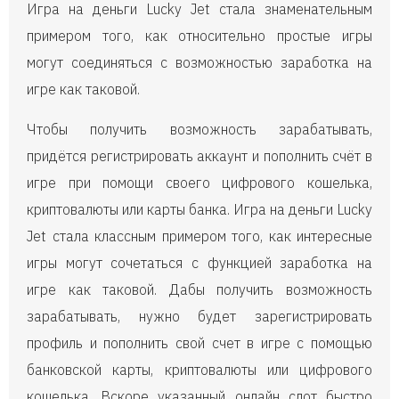
Игра на деньги Lucky Jet стала знаменательным
примером того, как относительно простые игры
могут соединяться с возможностью заработка на
игре как таковой.
Чтобы получить возможность зарабатывать,
придётся регистрировать аккаунт и пополнить счёт в
игре при помощи своего цифрового кошелька,
криптовалюты или карты банка. Игра на деньги Lucky
Jet стала классным примером того, как интересные
игры могут сочетаться с функцией заработка на
игре как таковой. Дабы получить возможность
зарабатывать, нужно будет зарегистрировать
профиль и пополнить свой счет в игре с помощью
банковской карты, криптовалюты или цифрового
кошелька. Вскоре указанный онлайн слот быстро