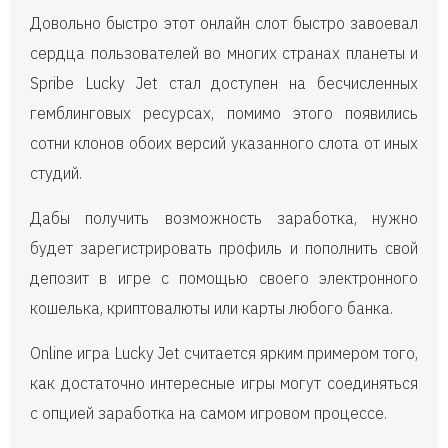
Довольно быстро этот онлайн слот быстро завоевал
сердца пользователей во многих странах планеты и
Spribe Lucky Jet стал доступен на бесчисленных
гемблинговых ресурсах, помимо этого появились
сотни клонов обоих версий указанного слота от иных
студий.
Дабы получить возможность заработка, нужно
будет зарегистрировать профиль и пополнить свой
депозит в игре с помощью своего электронного
кошелька, криптовалюты или карты любого банка.
Online игра Lucky Jet считается ярким примером того,
как достаточно интересные игры могут соединяться
с опцией заработка на самом игровом процессе.