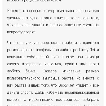
игровом процессе как таковом.
Каждое мгновенье размер выигрыша пользователя
увеличивается, но заодно с ним растет и шанс того,
что аэроплан упадёт и все поставленные средства
попросту сгорят.
Чтобы получить возможность заработать, придётся
регистрировать профиль в онлайн игре Lucky Jet и
пополнить собственный счет в игре при помощи
своего цифрового кошелька, крипты или карты
любого банка. Каждое мгновенье размер
пользовательского выигрыша растёт, но вместе с
ним растет и шанс того, что Lucky Jet упадет и все
деньги сгорят. Дабы избежать незапланированной
встречи с мошенниками, постарайтесь выбирать