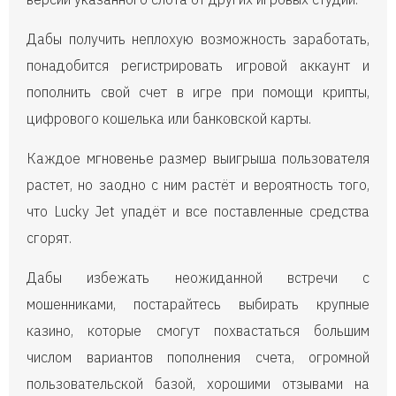
Дабы получить неплохую возможность заработать,
понадобится регистрировать игровой аккаунт и
пополнить свой счет в игре при помощи крипты,
цифрового кошелька или банковской карты.
Каждое мгновенье размер выигрыша пользователя
растет, но заодно с ним растёт и вероятность того,
что Lucky Jet упадёт и все поставленные средства
сгорят.
Дабы избежать неожиданной встречи с
мошенниками, постарайтесь выбирать крупные
казино, которые смогут похвастаться большим
числом вариантов пополнения счета, огромной
пользовательской базой, хорошими отзывами на