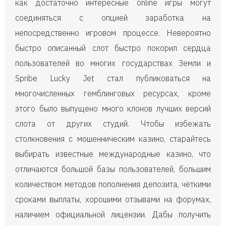
как достаточно интересные online игры могут
соединяться с опцией заработка на
непосредственно игровом процессе. Невероятно
быстро описанный слот быстро покорил сердца
пользователей во многих государствах Земли и
Spribe Lucky Jet стал публиковаться на
многочисленных гемблинговых ресурсах, кроме
этого было выпущено много клонов лучших версий
слота от других студий. Чтобы избежать
столкновения с мошенническим казино, старайтесь
выбирать известные международные казино, что
отличаются большой базы пользователей, большим
количеством методов пополнения депозита, чёткими
сроками выплаты, хорошими отзывами на форумах,
наличием официальной лицензии. Дабы получить