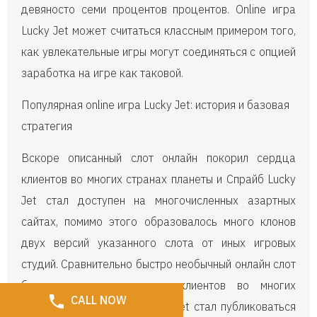
девяносто семи процентов процентов. Online игра
Lucky Jet может считаться классным примером того,
как увлекательные игры могут соединяться с опцией
заработка на игре как таковой.
Популярная online игра Lucky Jet: история и базовая
стратегия
Вскоре описанный слот онлайн покорил сердца
клиентов во многих странах планеты и Спрайб Lucky
Jet стал доступен на многочисленных азартных
сайтах, помимо этого образовалось много клонов
двух версий указанного слота от иных игровых
студий. Сравнительно быстро необычный онлайн слот
быстро завоевал сердца клиентов во многих
CALL NOW
странах мира и Spribe Lucky Jet стал публиковаться