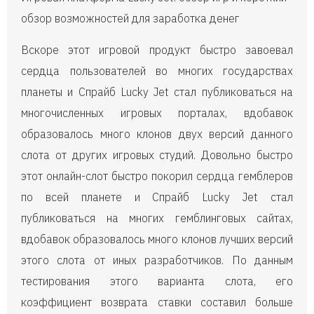
обзор возможностей для заработка денег
Вскоре этот игровой продукт быстро завоевал
сердца пользователей во многих государствах
планеты и Спрайб Lucky Jet стал публиковаться на
многочисленных игровых порталах, вдобавок
образовалось много клонов двух версий данного
слота от других игровых студий. Довольно быстро
этот онлайн-слот быстро покорил сердца гемблеров
по всей планете и Спрайб Lucky Jet стал
публиковаться на многих гемблинговых сайтах,
вдобавок образовалось много клонов лучших версий
этого слота от иных разработчиков. По данным
тестирования этого варианта слота, его
коэффициент возврата ставки составил больше