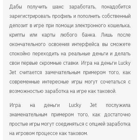
Дабы получить шанс заработать, понадобится
зарегистрировать профиль и пополнить собственный
депозит в игре при помощи электронного кошелька,
крипты или карты любого банка. Лишь после
окончательного освоения интерфейса вы сможете
спокойно переходить на реальные деньги и делать
свои первые скромные ставки. Игра на деньги Lucky
Jet считается замечательным примером того, как
современные интересные игры могут сочетаться с
возможностью заработка на игре как таковой.
Игра на деньги Lucky Jet послужила
знаменательным примером того, как достаточно
простые игры могут соединяться с опцией заработка
на игровом процессе как таковом.