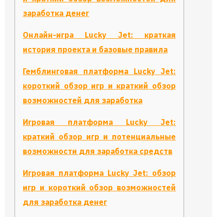
заработка денег
Онлайн-игра Lucky Jet: краткая
история проекта и базовые правила
Гемблинговая платформа Lucky Jet:
короткий обзор игр и краткий обзор
возможностей для заработка
Игровая платформа Lucky Jet:
краткий обзор игр и потенциальные
возможности для заработка средств
Игровая платформа Lucky Jet: обзор
игр и короткий обзор возможностей
для заработка денег