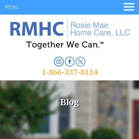
MENU
1-866-337-8114
Blog