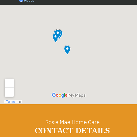
Rosie Mae Home Care
CONTACT DETAILS