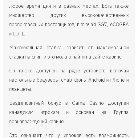
любое время дня и в разных местах. Есть также
множество других высококачественных
первоклассных поставщиков, включая GG7, eCOGRA
и LOTL.
Максимальная ставка зависит от максимальной
ставки на спин, и это можно найти на сайте казино.
Он также доступен на ряде устройств, включая
настольные браузеры, смартфоны Android и iPhone и
планшеты.
Бездепозитный бонус в Gama Casino доступен
канадским игрокам и основан на Группа
вознаграждений казино.
Это означает, что у игроков есть возможность