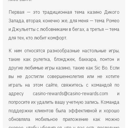
Первая — это традиционная тема казино Дикого
Запада, вторая, конечно же, для меня — тема Ромео
и Джульетты с любовниками в бегах, а третья — тема
для тех, кто любит комфорт.
К ним относятся разнообразные настольные игры,
такие как рулетка, блэкджек, баккара, понтон и
другие любимые игры казино, такие как Sic Bo. Если
вы не достигли совершеннолетия или не хотите
играть на этом сайте, свяжитесь с командой по
адресу casino-rewards@casino-rewards.com и
попросите их удалить вашу учетную запись. Команда
поддержки клиентов была эффективной и хорошо
обновляла мобильное приложение как можно
скорее, чтобы убедиться, что у вас есть последние