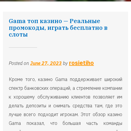
Gama топ казино — Реальные
промокоды, играть бесплатно в
слоты
rosietiho
Posted on
June 27, 2023
by
Кроме того, казино Gama поддерживает широкий
спектр банковских операций, а стремление компании
к хорошему обслуживанию клиентов позволяет им
делать депозиты и снимать средства там, где это
лучше всего подходит игрокам. Этот обзор казино
Gama показал, что большая часть команды