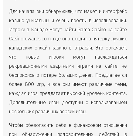
Для начала они обнаружили, что макет и интерфейс
казино уникальны и очень просты в использовании.
Игроки в Канаде могут найти Gama Casino на сайте
Casinorewards.com, где оно входит в пятерку лучших
канадских онлайн-казино в отрасли. Это означает,
что новые игроки могут наслаждаться
рекреационными азартными играми на сайте, не
беспокоясь о потере больших денег. Предлагается
более 800 игр, и все они имеют различные темы,
каждая игра предлагает высокий уровень контента.
Дополнительные игры доступны с использованием
нескольких различных версий игры.
Чтобы обезопасить себя в финансовом отношении
при обнаружении подозрительных действий в