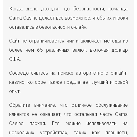
Когда дело доходит до безопасности, команда
Gama Casino делает все возможное, чтобы их игроки
оставались в безопасности онлайн.
Сайт не ограничивается ими и включает методы из
более чем 65 различных валют, включая доллар
США.
Сосредоточьтесь на поиске авторитетного онлайн-
казино, которое также предлагает лучший игровой
опыт.
Обратите внимание, что отличное обслуживание
клиентов не означает, что остальная часть Gama
Casino плохая. Его можно использовать на
нескольких устройствах, таких как планшеты,