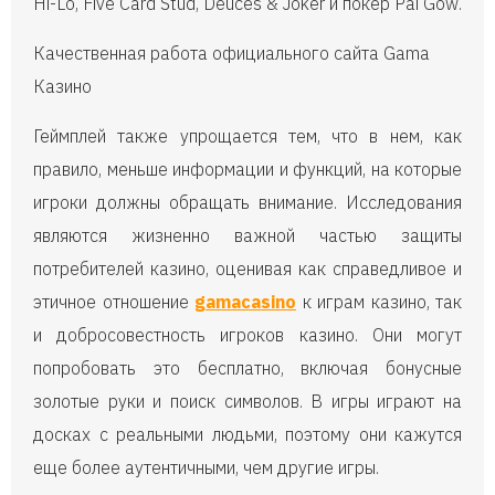
Hi-Lo, Five Card Stud, Deuces & Joker и покер Pai Gow.
Качественная работа официального сайта Gama
Казино
Геймплей также упрощается тем, что в нем, как
правило, меньше информации и функций, на которые
игроки должны обращать внимание. Исследования
являются жизненно важной частью защиты
потребителей казино, оценивая как справедливое и
этичное отношение
gamacasino
к играм казино, так
и добросовестность игроков казино. Они могут
попробовать это бесплатно, включая бонусные
золотые руки и поиск символов. В игры играют на
досках с реальными людьми, поэтому они кажутся
еще более аутентичными, чем другие игры.