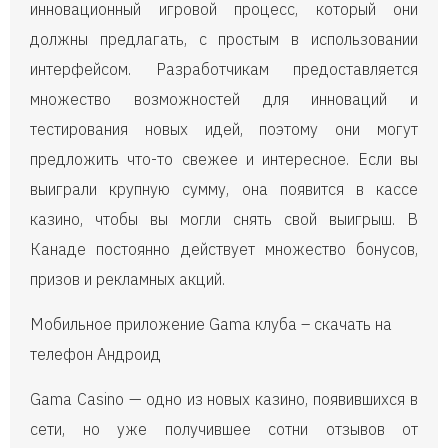
инновационный игровой процесс, который они
должны предлагать, с простым в использовании
интерфейсом. Разработчикам предоставляется
множество возможностей для инноваций и
тестирования новых идей, поэтому они могут
предложить что-то свежее и интересное. Если вы
выиграли крупную сумму, она появится в кассе
казино, чтобы вы могли снять свой выигрыш. В
Канаде постоянно действует множество бонусов,
призов и рекламных акций.
Мобильное приложение Gama клуба – скачать на
телефон Андроид
Gama Casino — одно из новых казино, появившихся в
сети, но уже получившее сотни отзывов от