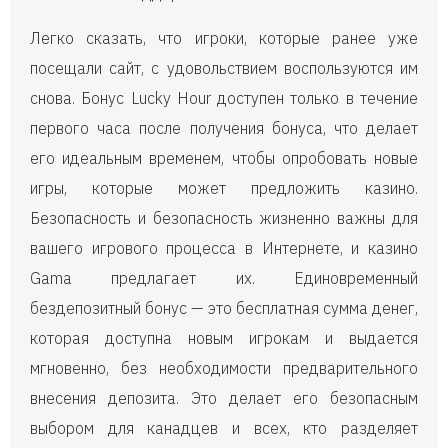
Легко сказать, что игроки, которые ранее уже
посещали сайт, с удовольствием воспользуются им
снова. Бонус Lucky Hour доступен только в течение
первого часа после получения бонуса, что делает
его идеальным временем, чтобы опробовать новые
игры, которые может предложить казино.
Безопасность и безопасность жизненно важны для
вашего игрового процесса в Интернете, и казино
Gama предлагает их. Единовременный
бездепозитный бонус — это бесплатная сумма денег,
которая доступна новым игрокам и выдается
мгновенно, без необходимости предварительного
внесения депозита. Это делает его безопасным
выбором для канадцев и всех, кто разделяет