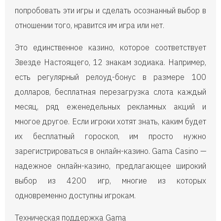
попробовать эти игры и сделать осознанный выбор в
отношении того, нравится им игра или нет.
Это единственное казино, которое соответствует
Звезде Настоящего, 12 знакам зодиака. Например,
есть регулярный релоуд-бонус в размере 100
долларов, бесплатная перезагрузка слота каждый
месяц, ряд еженедельных рекламных акций и
многое другое. Если игроки хотят знать, каким будет
их бесплатный гороскоп, им просто нужно
зарегистрироваться в онлайн-казино. Gama Casino —
надежное онлайн-казино, предлагающее широкий
выбор из 4200 игр, многие из которых
одновременно доступны игрокам.
Техническая поддержка Gama