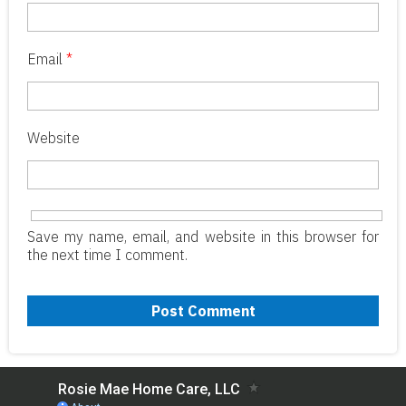
Email
*
Website
Save my name, email, and website in this browser for
the next time I comment.