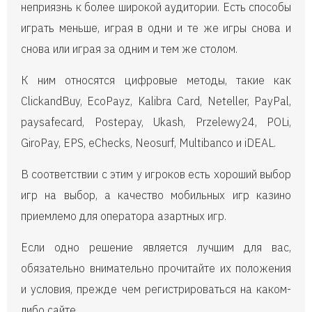
неприязнь к более широкой аудитории. Есть способы
играть меньше, играя в одни и те же игры снова и
снова или играя за одним и тем же столом.
К ним относятся цифровые методы, такие как
ClickandBuy, EcoPayz, Kalibra Card, Neteller, PayPal,
paysafecard, Postepay, Ukash, Przelewy24, POLi,
GiroPay, EPS, eChecks, Neosurf, Multibanco и iDEAL.
В соответствии с этим у игроков есть хороший выбор
игр на выбор, а качество мобильных игр казино
приемлемо для оператора азартных игр.
Если одно решение является лучшим для вас,
обязательно внимательно прочитайте их положения
и условия, прежде чем регистрироваться на каком-
либо сайте.