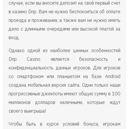
случае, если вы вносите депозит на свой первый счет
в казино Drip. Вам не нужно беспокоиться об оплате
проезда и проживания, а также вам не нужно иметь
дело с длинными очередями или высокой платой за
вход.
Однако одной из наиболее ценных особенностей
Drip Casino является безопасность и
конфиденциальность данных игроков. Для игроков
со смартфоном или планшетом на базе Android
создана мобильная версия сайта. Одни только наши
прогрессивные джекпоты имеют общую сумму в 100
миллионов долларов наличными, которые ждут
своего выигрыша!
Чтобы быть в курсе условий бонуса, игрокам