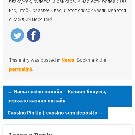
блэкджек, рулетка и баккара. У нас есть более 500
игр, чтобы развлечь вас, и этот список увеличивается
с каждым месяцем!
This entry was posted in
News
. Bookmark the
permalink
.
←
Gama casino онлайн – Казино бонусы,
зеркало казино онлайн
Cassino Pin Up | cassino sem depósito
→