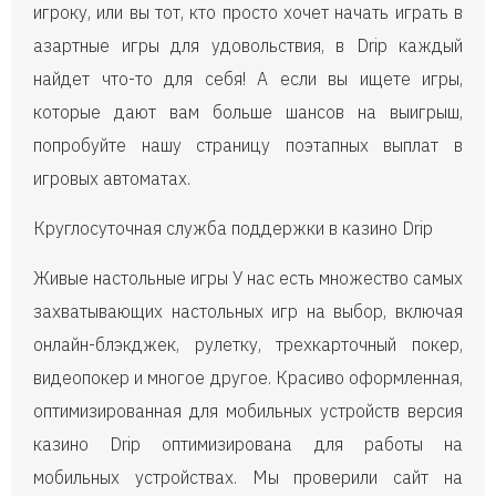
игроку, или вы тот, кто просто хочет начать играть в
азартные игры для удовольствия, в Drip каждый
найдет что-то для себя! А если вы ищете игры,
которые дают вам больше шансов на выигрыш,
попробуйте нашу страницу поэтапных выплат в
игровых автоматах.
Круглосуточная служба поддержки в казино Drip
Живые настольные игры У нас есть множество самых
захватывающих настольных игр на выбор, включая
онлайн-блэкджек, рулетку, трехкарточный покер,
видеопокер и многое другое. Красиво оформленная,
оптимизированная для мобильных устройств версия
казино Drip оптимизирована для работы на
мобильных устройствах. Мы проверили сайт на