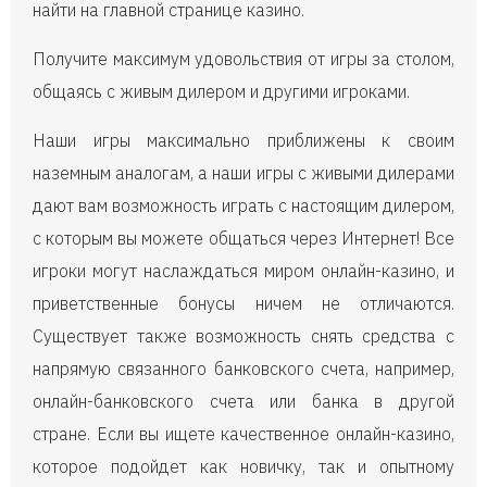
найти на главной странице казино.
Получите максимум удовольствия от игры за столом,
общаясь с живым дилером и другими игроками.
Наши игры максимально приближены к своим
наземным аналогам, а наши игры с живыми дилерами
дают вам возможность играть с настоящим дилером,
с которым вы можете общаться через Интернет! Все
игроки могут наслаждаться миром онлайн-казино, и
приветственные бонусы ничем не отличаются.
Существует также возможность снять средства с
напрямую связанного банковского счета, например,
онлайн-банковского счета или банка в другой
стране. Если вы ищете качественное онлайн-казино,
которое подойдет как новичку, так и опытному