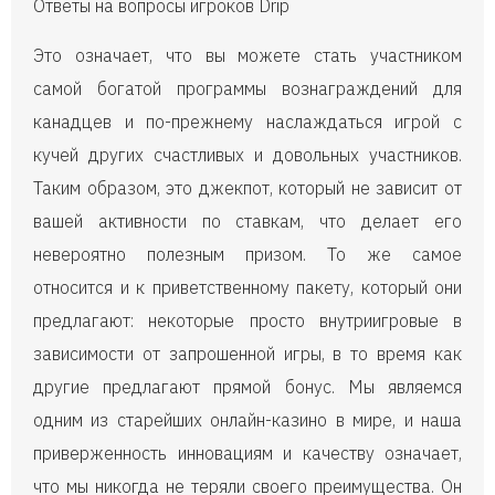
Ответы на вопросы игроков Drip
Это означает, что вы можете стать участником
самой богатой программы вознаграждений для
канадцев и по-прежнему наслаждаться игрой с
кучей других счастливых и довольных участников.
Таким образом, это джекпот, который не зависит от
вашей активности по ставкам, что делает его
невероятно полезным призом. То же самое
относится и к приветственному пакету, который они
предлагают: некоторые просто внутриигровые в
зависимости от запрошенной игры, в то время как
другие предлагают прямой бонус. Мы являемся
одним из старейших онлайн-казино в мире, и наша
приверженность инновациям и качеству означает,
что мы никогда не теряли своего преимущества. Он