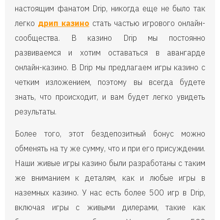
настоящим фанатом Drip, никогда еще не было так
легко
дрип казино
стать частью игрового онлайн-
сообщества. В казино Drip мы постоянно
развиваемся и хотим оставаться в авангарде
онлайн-казино. В Drip мы предлагаем игры казино с
четким изложением, поэтому вы всегда будете
знать, что происходит, и вам будет легко увидеть
результаты.
Более того, этот бездепозитный бонус можно
обменять на ту же сумму, что и при его присуждении.
Наши живые игры казино были разработаны с таким
же вниманием к деталям, как и любые игры в
наземных казино. У нас есть более 500 игр в Drip,
включая игры с живыми дилерами, такие как