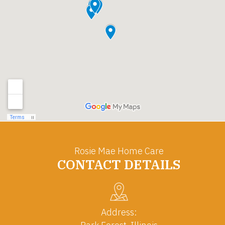
Rosie Mae Home Care
CONTACT DETAILS
Address: