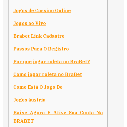
Jogos de Cassino Online
Jogos ao Vivo
Brabet Link Cadastro
Passos Para O Registro
Por que jogar roleta no BraBet?
Como jogar roleta no BraBet
Como Está O Jogo Do
Jogos áustria
Baixe Agora E Ative Sua Conta Na
BRABET