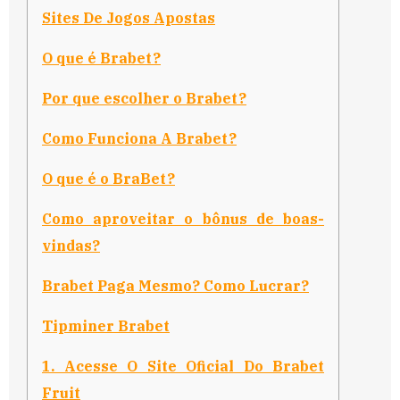
Sites De Jogos Apostas
O que é Brabet?
Por que escolher o Brabet?
Como Funciona A Brabet?
O que é o BraBet?
Como aproveitar o bônus de boas-
vindas?
Brabet Paga Mesmo? Como Lucrar?
Tipminer Brabet
1. Acesse O Site Oficial Do Brabet
Fruit