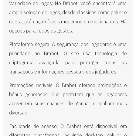
Variedade de jogos: No Brabet, você encontrará uma
ampla seleção de jogos, desde clássicos como poker e
roleta, até caça-níqueis modernos e emocionantes. Há
opções para todos os gostos.
Plataforma segura: A segurança dos jogadores é uma
prioridade no Brabet. O site usa tecnologia de
criptografia avançada para proteger todas as
transações e informações pessoais dos jogadores.
Promoções incríveis: O Brabet oferece promoções e
bônus generosos, que permitem que os jogadores
aumentem suas chances de ganhar e tenham mais
diversão.
Facilidade de acesso: O Brabet está disponível em
diferentes plataformas, incluindo desktop, celular e