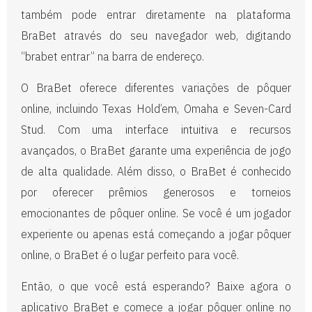
também pode entrar diretamente na plataforma
BraBet através do seu navegador web, digitando
“brabet entrar” na barra de endereço.
O BraBet oferece diferentes variações de pôquer
online, incluindo Texas Hold’em, Omaha e Seven-Card
Stud. Com uma interface intuitiva e recursos
avançados, o BraBet garante uma experiência de jogo
de alta qualidade. Além disso, o BraBet é conhecido
por oferecer prêmios generosos e torneios
emocionantes de pôquer online. Se você é um jogador
experiente ou apenas está começando a jogar pôquer
online, o BraBet é o lugar perfeito para você.
Então, o que você está esperando? Baixe agora o
aplicativo BraBet e comece a jogar pôquer online no