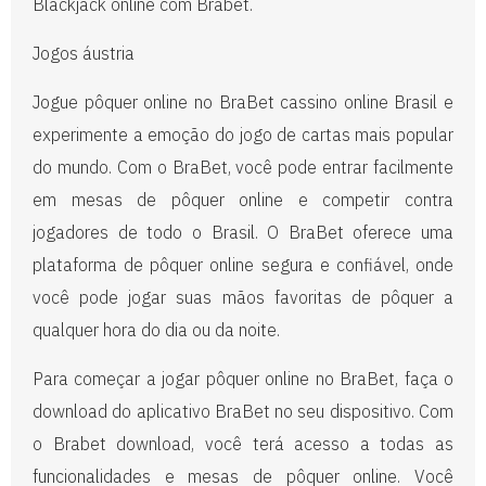
Blackjack online com Brabet.
Jogos áustria
Jogue pôquer online no BraBet cassino online Brasil e
experimente a emoção do jogo de cartas mais popular
do mundo. Com o BraBet, você pode entrar facilmente
em mesas de pôquer online e competir contra
jogadores de todo o Brasil. O BraBet oferece uma
plataforma de pôquer online segura e confiável, onde
você pode jogar suas mãos favoritas de pôquer a
qualquer hora do dia ou da noite.
Para começar a jogar pôquer online no BraBet, faça o
download do aplicativo BraBet no seu dispositivo. Com
o Brabet download, você terá acesso a todas as
funcionalidades e mesas de pôquer online. Você