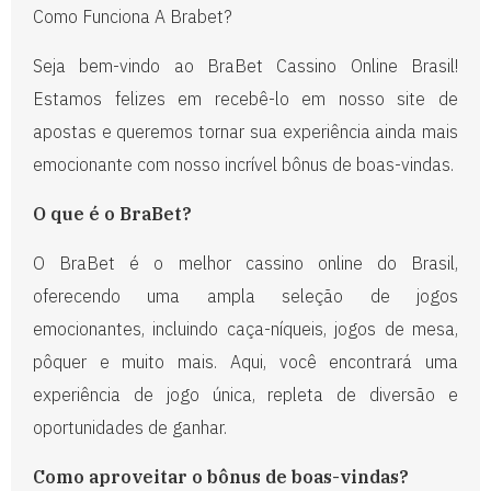
Como Funciona A Brabet?
Seja bem-vindo ao BraBet Cassino Online Brasil!
Estamos felizes em recebê-lo em nosso site de
apostas e queremos tornar sua experiência ainda mais
emocionante com nosso incrível bônus de boas-vindas.
O que é o BraBet?
O BraBet é o melhor cassino online do Brasil,
oferecendo uma ampla seleção de jogos
emocionantes, incluindo caça-níqueis, jogos de mesa,
pôquer e muito mais. Aqui, você encontrará uma
experiência de jogo única, repleta de diversão e
oportunidades de ganhar.
Como aproveitar o bônus de boas-vindas?