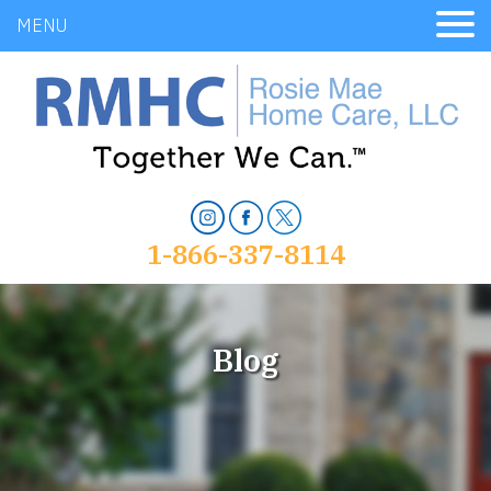
MENU
1-866-337-8114
Blog