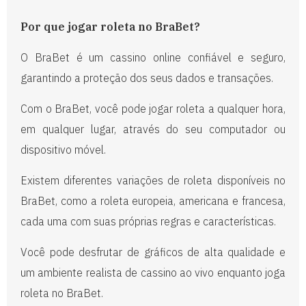
Por que jogar roleta no BraBet?
O BraBet é um cassino online confiável e seguro,
garantindo a proteção dos seus dados e transações.
Com o BraBet, você pode jogar roleta a qualquer hora,
em qualquer lugar, através do seu computador ou
dispositivo móvel.
Existem diferentes variações de roleta disponíveis no
BraBet, como a roleta europeia, americana e francesa,
cada uma com suas próprias regras e características.
Você pode desfrutar de gráficos de alta qualidade e
um ambiente realista de cassino ao vivo enquanto joga
roleta no BraBet.