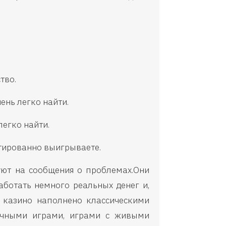
тво.
ень легко найти.
легко найти.
нтированно выигрываете.
уют на сообщения о проблемах.Они
аботать немного реальных денег и,
е казино наполнено классическими
точными играми, играми с живыми