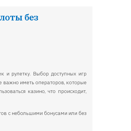
слоты без
к и рулетку. Выбор доступных игр
йне важно иметь операторов, которые
зоваться казино, что происходит,
итов с небольшими бонусами или без