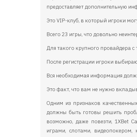
предоставляет дополнительную инф
Это VIP-клуб, в который игроки мог
Всего 23 игры, что довольно неинт
Для такого крупного провайдера с
После регистрации игроки выбирают 
Вся необходимая информация должна 
Это факт, что вам не нужно вклады
Одним из признаков качественных
должны быть готовы решить пробле
возможно, даже повезти, 1XBet C
играми, слотами, видеопокером,