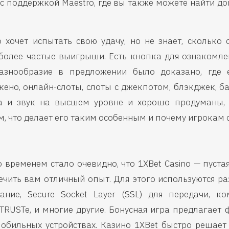
с поддержкой Maestro, где вы также можете найти 
о хочет испытать свою удачу, но не знает, сколько 
 более частые выигрыши. Есть кнопка для ознакомле
Разнообразие в предложении было доказано, где 
ено, онлайн-слоты, слоты с джекпотом, блэкджек, ба
ка и звук на высшем уровне и хорошо продуманы,
 что делает его таким особенным и почему игрокам с
со временем стало очевидно, что 1XBet Casino — пуста
чить вам отличный опыт. Для этого используются ра
ние, Secure Socket Layer (SSL) для передачи, к
TRUSTe, и многие другие. Бонусная игра предлагает 
мобильных устройствах. Казино 1XBet быстро решает