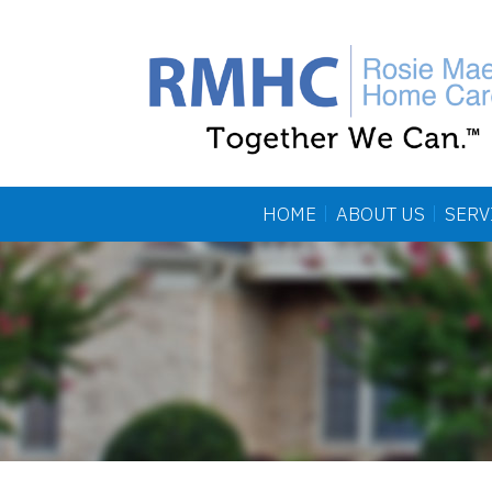
HOME
ABOUT US
SERV