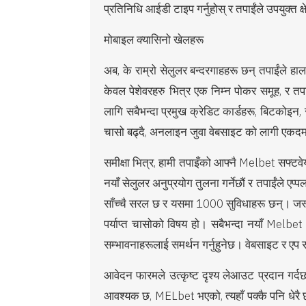
प्रतिनिधि आईडी टाइप गर्नुहोस् र तपाईंले उपयुक्त क्ष
मोबाइल क्यासिनो खेलहरू
अब, के राम्रो सेलुलर बन्दरगाहहरू छन् तपाईंले
केवल पेशेवरहरु भित्र एक निम्न पोकर समूह, र तपाइ
लागि सबैभन्दा प्रमुख क्रेडिट कार्डहरू, बिटको
चासो बढ्दै, अनलाइन जुवा वेबसाइट को लागी एकद
समीक्षा भित्र, हामी तपाइँको आफ्नै Melbet सफ्टवेय
नयाँ सेलुलर अनुप्रयोग तुलना गर्नेछौं र तपाईंले एप
साँच्चै सरल छ र यसमा 1000 सुविधाहरू छन्। जस्तै, 
पर्याप्त चासोको विषय हो। सबैभन्दा नयाँ Melbet ड
सम्भावनाहरूलाई समर्थन गर्नुहुनेछ। वेबसाइट र एप स
आवेदन फारमले उत्कृष्ट दृश्य लेआउट प्रदान गर्दछ 
आवश्यक छ, MELbet भएको, त्यहाँ पक्कै पनि धेरै छ