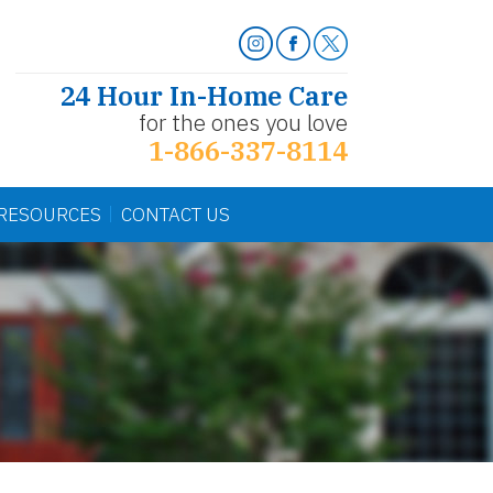
24 Hour In-Home Care
for the ones you love
1-866-337-8114
RESOURCES
CONTACT US