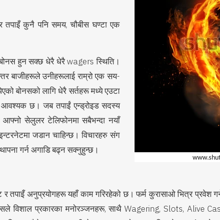
 तपाइँ कुनै पनि समय, चौबीस घण्टा एक
बोनस हुन सक्छ धेरै धेरै wagers स्थिति।
िरन्तर बाजीहरूले उनीहरूलाई राम्रो एक सय-
को बोनसको लागि धेरै सर्तहरू मध्ये एउटा
न आवश्यक छ। जब तपाईं एन्ड्रोइड सदस्य
ंले आफ्नो सेलुलर टेलिफोनमा सबैभन्दा नयाँ
ई इन्टरनेटमा जडान चाहिन्छ। विचारहरु संग
्थापना गर्न अगाडि बढ्न सक्नुहुन्छ।
 र तपाइँ अनुप्रयोगहरू यहाँ काम गरिरहेको छ। फर्म कुरासाओ भित्र प्रवेश ग
 हो। यसले विशाल प्रकारका मनोरञ्जनहरू, साथै Wagering, Slots, Aliv