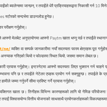
पाईंको ब्यालेन्समा जान्छन्, र तपाईंले धेरै प्रक्रियाहरूद्वारा निकासी गर्न 10 मि
 स्टोरको सन्दर्भमा डाउनलोड हुनेछ।
ार परीक्षण गर्नुहोस्।
 आफ्नो मेलबेट अनुप्रयोगमा आफ्नो Paytm खाता थप्नु पर्छ र तपाईंले स्थानान्त
et/ne/
व्यक्ति वा सम्पर्क जानकारीमा नयाँ सदस्यता फारम क्षेत्रहरू पूरा ग
रुन्तै अनप्याक गरिएको थियो र फोल्डरमा स्थित थियो, जसमा समान लेबल छ।
 प्रयास गर्नुहोस्। इन्टरनेटमा आफ्नो सदस्यता लिएर भुक्तान गर्न चाहने प्रय
र्ने सम्भावना पनि छ र तपाईंले नेटेलर एपहरू प्रयोग गर्न सक्नुहुन्छ। तपाईले क
ले जम्मा गर्नुपर्ने सीमा प्रविष्ट गर्ने प्रयास गर्नुहोस्।
ो व्यक्तिगत खाता छ। तिनीहरू विभिन्न कारणहरूको लागि यो गेमिङ परियोजना 
र तपाईं विश्वासयोग्य वित्तीय योजनाको साथसाथै प्रयोगकर्ताहरूको विकल्पहरूमा धेर