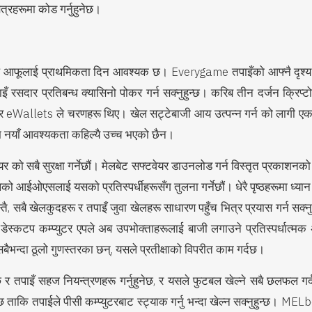
ेत्रहरूमा कोड गर्नुहुनेछ।
 हाल आफूलाई प्राथमिकता दिन आवश्यक छ। Everygame तपाइँको आफ्नै दृश्य
ँ रसदार प्रतिबन्ध क्यासिनो पोकर गर्न सक्नुहुन्छ। करिब तीन दर्जन क्रिप्टो
इन, र eWallets ले चरणहरू थिए। खेल सट्टेबाजी आय उत्पन्न गर्न को लागी ए
म नयाँ आवश्यकता कहिल्यै उच्च भएको छैन।
र को सबै सुरक्षा गर्नेछौं। मेलबेट सफ्टवेयर डाउनलोड गर्न विस्तृत प्रकाशनक
्पलको आईओएसलाई यसको प्रतिस्पर्धीहरूसँग तुलना गर्नेछौं। धेरै पृष्ठहरूमा ध्या
सबै खेलकुदहरू र तपाइँ जुवा खेलहरू साधारण पहुँच भित्र प्रयास गर्न सक्नुहुन
ेस्कटप कम्प्युटर एपले अब उपभोक्ताहरूलाई बाजी लगाउने प्रतिस्पर्धात्मक अव
बैभन्दा ठूलो गुणस्तरका छन्, यसले प्रतीक्षाको विपरीत काम गर्दछ।
र तपाइँ सहज नियन्त्रणहरू गर्नुहुनेछ, र यसले फुटबल खेल्ने सबै छलफल गर्दछ
 ताकि तपाईले पीसी कम्प्युटरबाट स्ट्याक गर्नु भन्दा खेल्न सक्नुहुन्छ। MEL