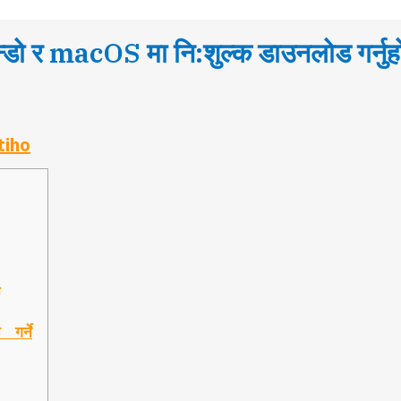
्डो र macOS मा नि:शुल्क डाउनलोड गर्नुह
tiho
गर्ने