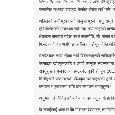
Web Based Poker Place, र अरू धेरै कुराहरू द
प्रमाणित तथ्यको बाबजुद, मेलबेट बंगला यहाँ “ग्रे”
अहिलेको नयाँ प्रकारको बिजुली प्रयोग गर्नु राम्र
एप्लिकेसनको सम्बन्धमा सबैभन्दा नयाँ लाइनले कसैको
क्षेत्रहरू समावेश गर्दछ, साथै राजनीति, शो, मौसम 
फिल्टर को एक अवधि छ त्यसैले तपाईं सुरु देखि बाहि
मेलबेटबाट टाढा रहेका नयाँ विशेषताहरूले सजिलैस
वेबसाइट खोल्नुभएपछि र तपाईं उत्सुक सदस्यतामा साम
सक्नुहुन्छ। मेलबेट एक इन्टरनेट बुकी हो जुन 201
तिनीहरूले राष्ट्रभरका खेलकुद घटनाहरूको ठूलो सूच
बनाउन र फुटबलमा चाँडै दांव लगाउन चाहनुहुन्छ?
अनुभव गर्न जीवित को बारे मा शानदार कुरा यो हो
के तपाईलाई थाहा छ कि मोबाइल वेबसाइट, तपाईसँ