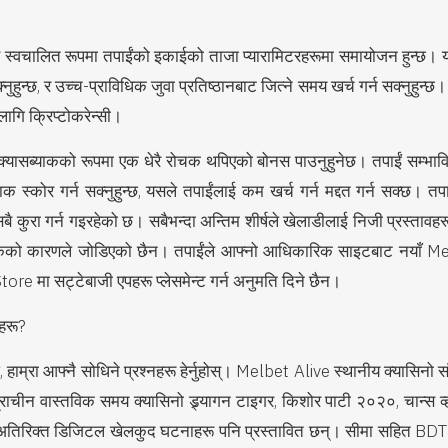
टरफेस स्वचालित रूपमा तपाईंको इकाईको ताजा प्यारामिटरहरूमा समायोजन हुन्छ। य
्छ, र उच्च-प्राविधिक जुवा प्रतिष्ठानबाट जित्ने समय खर्च गर्न सक्नुहुन्छ। य
 लागि क्रिप्टोकरेन्सी।
 क्यासब्याकको रूपमा एक धेरै रोचक थपिएको बोनस पाउनुहुनेछ। तपाईं सम्भाव
ाक स्कोर गर्न सक्नुहुन्छ, यसले तपाईंलाई कम खर्च गर्न मद्दत गर्न सक्छ। तप
 कुरा गर्न गइरहेको छ। सबैभन्दा अन्तिम शीर्षले खेलाडीलाई निजी प्रस्तावहरू
कको कारणले जोडिएको छैन। तपाईंले आफ्नो आधिकारिक साइटबाट नयाँ Melbe
e मा सट्टेबाजी एपहरू प्लेसमेन्ट गर्न अनुमति दिने छैन।
ाहरू?
अघि, हाम्रा आफ्नै सोधिने प्रश्नहरू हेर्नुहोस्। Melbet Alive स्थानीय क्यासिनो
छ। प्राचीन वास्तविक समय क्यासिनो ड्र्यागन टाइगर, किशोर पाटी २०२०, चान्स 
ो अतिरिक्त डिजिटल खेलकुद घटनाहरू पनि प्रस्तावित छन्। सीमा सहित BDT प