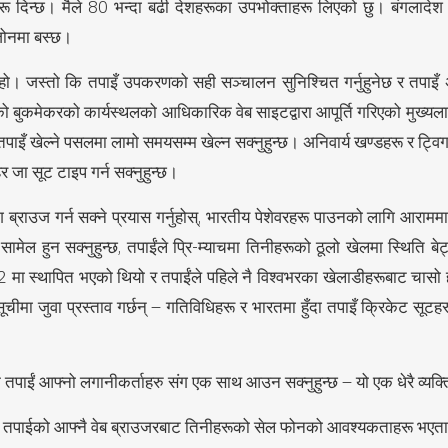
िन्छ। मैले 80 भन्दा बढी देशहरूका उपभोक्ताहरू लिएको छु। बंगलादेश सर
 जोनमा बस्छ।
ो हो। जस्तो कि तपाइँ उपकरणको सही सञ्चालन सुनिश्चित गर्नुहुनेछ र तपाइँ अति
 बुकमेकरको कार्यस्थलको आधिकारिक वेब साइटद्वारा आपूर्ति गरिएको मुख्यलाई प
र तपाइँ खेल्ने पसलमा लामो समयसम्म खेल्न सक्नुहुन्छ। अनिवार्य खण्डहरू र ट्वि
र जा सूट टाइप गर्न सक्नुहुन्छ।
ँग ब्राउज गर्न सक्ने प्रयास गर्नुहोस्, भारतीय पेशेवरहरू पाउनको लागि आ
ेल हुन सक्नुहुन्छ, तपाईंले प्रि-म्याचमा तिनीहरूको ठूलो खेलमा स्थिति बेट्
2 मा स्थापित भएको थियो र तपाईंले पहिले नै विश्वभरका खेलाडीहरूबाट चासो
ीमा जुवा प्रस्ताव गर्छन् – गतिविधिहरू र भारतमा हुँदा तपाइँ क्रिकेट सूटहरू
 कि तपाईं आफ्नो लगानीकर्ताहरु संग एक साथ आउन सक्नुहुन्छ – यो एक धेरै व
ग तपाईको आफ्नै वेब ब्राउजरबाट तिनीहरूको सेल फोनको आवश्यकताहरू भएता