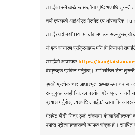
तपाईंका सबै ठाउँहरू सम्झौता पुष्टि भएपछि तुरुन्तै त
नयाँ एप्पलको आईओएस मेलबेट एप औपचारिक iTunes
तपाईं त्यहाँ नयाँ IPL मा दांव लगाउन सक्नुहुन्छ, यो ब
यो एक साधारण प्रक्रियाहरू पनि हो किनभने तपाईंले
तपाईंको आवश्यक
https://banglaislam.n
वेबपृष्ठहरू प्रविष्ट गर्नुहोस्। अभिलेखित डेटा तु
एपको प्रत्येक चार आधारभूत खण्डहरूमा थप जानकारी
सक्नुहुन्छ, त्यहाँ स्क्रिल प्रयोग गरेर भुक्तान ग
प्रयास गर्नुहोस्, त्यसपछि तपाईको खाता विवरणहरू र हामी
मेलबेट बीडी भित्र ठूलो संख्यामा बंगलादेशीहरूक
पर्याप्त प्रोत्साहनहरूको व्यापक संग्रह हो। समर्पित 